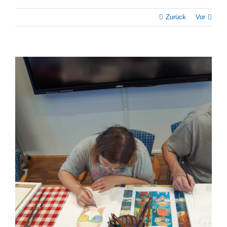
Zurück
Vor
Zeige
grösseres
Bild