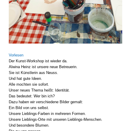
Vor­le­sen
Der Kunst-Workshop ist wie­der da.
Alwi­na Heinz ist unse­re neue Betreue­rin.
Sie ist Künst­le­rin aus Neuss.
Und hat gute Ideen.
Alle moch­ten sie sofort.
Unser neu­es The­ma heißt: Iden­ti­tät.
Das bedeu­tet: Wer bin ich?
Dazu haben wir ver­schie­de­ne Bil­der gemalt:
Ein Bild von uns selbst.
Unse­re Lieblings-Farben in meh­re­ren For­men.
Unse­re Lieblings-Orte mit unse­ren Lieblings-Menschen.
Und beson­de­re Blu­men.