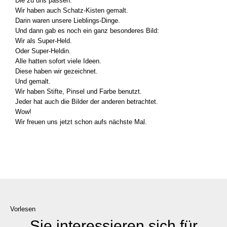
Die zu uns pas­sen.
Wir haben auch Schatz-Kisten gemalt.
Dar­in waren unse­re Lieblings-Dinge.
Und dann gab es noch ein ganz beson­de­res Bild:
Wir als Super-Held.
Oder Super-Heldin.
Alle hat­ten sofort vie­le Ideen.
Die­se haben wir gezeich­net.
Und gemalt.
Wir haben Stif­te, Pin­sel und Far­be benutzt.
Jeder hat auch die Bil­der der ande­ren betrach­tet.
Wow!
Wir freu­en uns jetzt schon aufs nächs­te Mal.
Vorlesen
Sie interessieren sich für