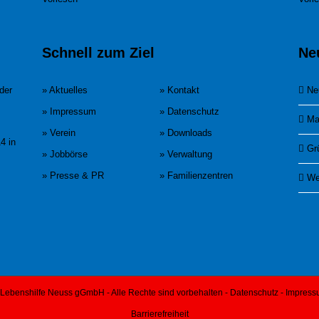
Schnell zum Ziel
Ne
der
» Aktuelles
» Kontakt
Ne
» Impressum
» Datenschutz
Ma
» Verein
» Downloads
4 in
Gr
» Jobbörse
» Verwaltung
» Presse & PR
» Familienzentren
We
Lebenshilfe Neuss gGmbH - Alle Rechte sind vorbehalten -
Datenschutz
-
Impress
Barrierefreiheit