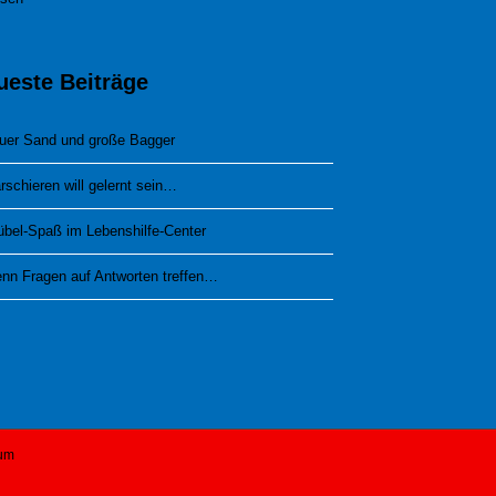
ueste Beiträge
uer Sand und große Bagger
rschieren will gelernt sein…
übel-Spaß im Lebenshilfe-Center
nn Fragen auf Antworten treffen…
um