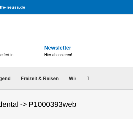
lfe-neuss.de
Newsletter
lfer/-in!
Hier abonnieren!
ugend
Freizeit & Reisen
Wir
ental
P1000393web