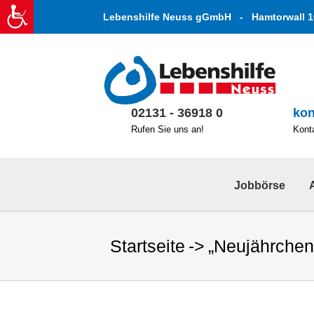
Zum
Lebenshilfe Neuss gGmbH - Hamtorwall 1
Inhalt
springen
02131 - 36918 0
kon
Rufen Sie uns an!
Konta
Jobbörse
Startseite
„Neujährche