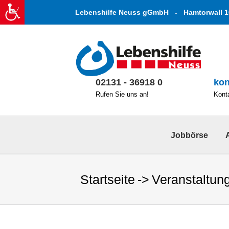
Zum
Lebenshilfe Neuss gGmbH - Hamtorwall 1
Inhalt
springen
02131 - 36918 0
kon
Rufen Sie uns an!
Konta
Jobbörse
Startseite
Veranstaltun