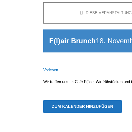
DIE­SE VER­AN­STAL­TUN
F(l)air Brunch
18. Novemb
Vor­le­sen
Wir tref­fen uns im Café F(l)air. Wir früh­stü­cken und tr
ZUM KALENDER HINZUFÜGEN