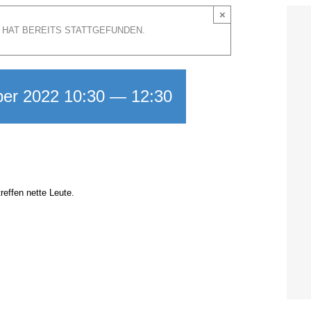
×
G HAT BEREITS STATT­GE­FUN­DEN.
er 2022 10:30
—
12:30
ef­fen net­te Leu­te.