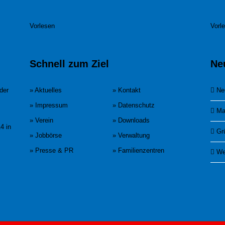
Vorlesen
Vorl
Schnell zum Ziel
Ne
der
» Aktuelles
» Kontakt
Ne
» Impressum
» Datenschutz
Ma
» Verein
» Downloads
4 in
Gr
» Jobbörse
» Verwaltung
» Presse & PR
» Familienzentren
We