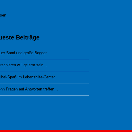
esen
ueste Beiträge
uer Sand und große Bagger
rschieren will gelernt sein…
übel-Spaß im Lebenshilfe-Center
nn Fragen auf Antworten treffen…