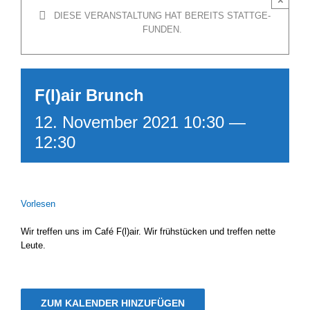
DIE­SE VER­AN­STAL­TUNG HAT BEREITS STATT­GE­
FUN­DEN.
F(l)air Brunch
12. November 2021 10:30
—
12:30
Vor­le­sen
Wir tref­fen uns im Café F(l)air. Wir früh­stü­cken und tref­fen net­te
Leu­te.
ZUM KALENDER HINZUFÜGEN