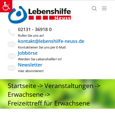
Zum
Inhalt
springen
02131 - 36918 0
Rufen Sie uns an!
kontakt@lebenshilfe-neuss.de
Kontaktieren Sie uns per E-Mail.
Jobbörse
Werden Sie Lebenshelfer/-in!
Newsletter
Hier abonnieren!
Startseite
Veranstaltungen
Erwachsene
Freizeittreff für Erwachsene