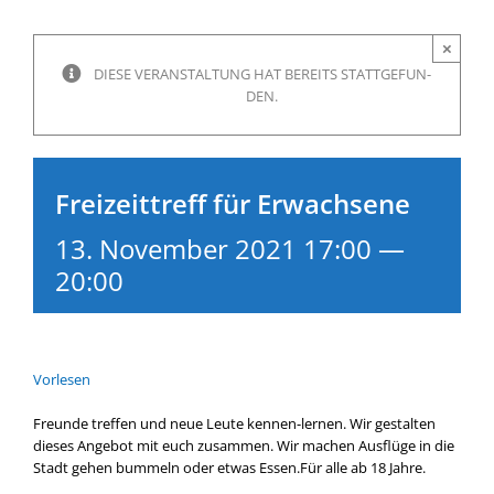
×
DIE­SE VER­AN­STAL­TUNG HAT BEREITS STATT­GE­FUN­
DEN.
Freizeittreff für Erwachsene
13. November 2021 17:00
—
20:00
Vor­le­sen
Freun­de tref­fen und neue Leu­te kennen-lernen. Wir gestal­ten
die­ses Ange­bot mit euch zusam­men. Wir machen Aus­flü­ge in die
Stadt gehen bum­meln oder etwas Essen.Für alle ab 18 Jah­re.