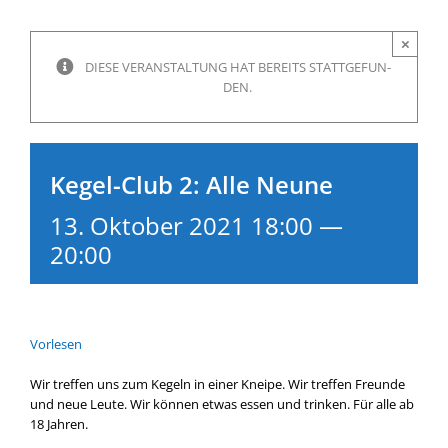
×
DIE­SE VER­AN­STAL­TUNG HAT BEREITS STATT­GE­FUN­
DEN.
Kegel-Club 2: Alle Neune
13. Oktober 2021 18:00
—
20:00
Vor­le­sen
Wir tref­fen uns zum Kegeln in einer Knei­pe. Wir tref­fen Freun­de
und neue Leu­te. Wir kön­nen etwas essen und trin­ken. Für alle ab
18 Jah­ren.