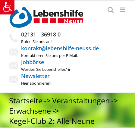
Zum
Inhalt
springen
02131 - 36918 0
Rufen Sie uns an!
kontakt@lebenshilfe-neuss.de
Kontaktieren Sie uns per E-Mail.
Jobbörse
Werden Sie Lebenshelfer/-in!
Newsletter
Hier abonnieren!
Startseite
Veranstaltungen
Erwachsene
Kegel-Club 2: Alle Neune