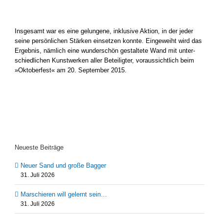
Ins­ge­samt war es eine gelun­ge­ne, inklu­si­ve Akti­on, in der jeder
sei­ne per­sön­li­chen Stär­ken ein­set­zen konn­te. Ein­ge­weiht wird das
Ergeb­nis, näm­lich eine wun­der­schön gestal­te­te Wand mit unter­
schied­li­chen Kunst­wer­ken aller Betei­lig­ter, vor­aus­sicht­lich beim
»Okto­ber­fest« am 20. Sep­tem­ber 2015.
Neueste Beiträge
Neuer Sand und große Bagger
31. Juli 2026
Marschieren will gelernt sein…
31. Juli 2026