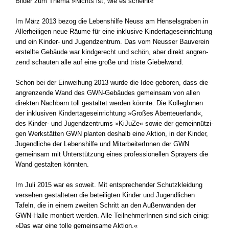
Bil­der zum The­ma »Nichts ist, wie es scheint«
Im März 2013 bezog die Lebens­hil­fe Neuss am Hen­sels­gra­ben in
Aller­hei­li­gen neue Räu­me für eine inklu­si­ve Kin­der­ta­ges­ein­rich­tung
und ein Kinder- und Jugend­zen­trum. Das vom Neus­ser Bau­ver­ein
erstell­te Gebäu­de war kind­ge­recht und schön, aber direkt angren­
zend schau­ten alle auf eine gro­ße und tris­te Gie­bel­wand.
Schon bei der Ein­wei­hung 2013 wur­de die Idee gebo­ren, dass die
angren­zen­de Wand des GWN-Gebäudes gemein­sam von allen
direk­ten Nach­barn toll gestal­tet wer­den könn­te. Die Kol­le­gIn­nen
der inklu­si­ven Kin­der­ta­ges­ein­rich­tung »Gro­ßes Aben­teu­er­land«,
des Kinder- und Jugend­zen­trums »KiJu­Ze« sowie der gemein­nüt­zi­
gen Werk­stät­ten GWN plan­ten des­halb eine Akti­on, in der Kin­der,
Jugend­li­che der Lebens­hil­fe und Mit­ar­bei­te­rIn­nen der GWN
gemein­sam mit Unter­stüt­zung eines pro­fes­sio­nel­len Spray­ers die
Wand gestal­ten könn­ten.
Im Juli 2015 war es soweit. Mit ent­spre­chen­der Schutz­klei­dung
ver­se­hen gestal­te­ten die betei­lig­ten Kin­der und Jugend­li­chen
Tafeln, die in einem zwei­ten Schritt an den Außen­wän­den der
GWN-Halle mon­tiert wer­den. Alle Teil­neh­me­rIn­nen sind sich einig:
»Das war eine tol­le gemein­sa­me Akti­on.«