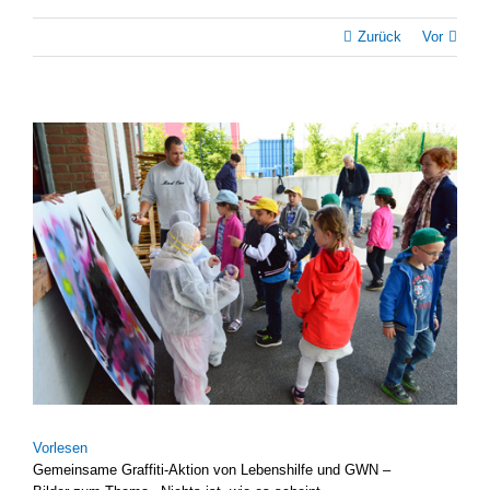
Zurück
Vor
Zeige
grösseres
Bild
Vor­le­sen
Gemein­sa­me Graffiti-Aktion von Lebens­hil­fe und GWN –