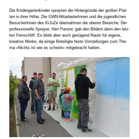
Die Kin­der­gar­ten­kin­der spray­ten die Hin­ter­grün­de der gro­ßen Plat­
ten in ihrer Höhe. Die GWN-MitarbeiterInnen und die jugend­li­chen
Besu­che­rIn­nen des KiJu­Ze über­nah­men die obe­ren Berei­che. Der
pro­fes­sio­nel­le Spray­er, Herr Pan­zer, gab den Bil­dern dann den letz­
ten Fein­schliff. Es blieb aber auch genü­gend Raum für eige­ne,
krea­ti­ve Wer­ke, da eini­ge Betei­lig­te fes­te Vor­stel­lun­gen zum The­
ma »Nichts ist wie es scheint« mit­ge­bracht hat­ten.