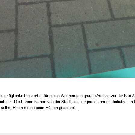
 Spiel­mög­lich­kei­ten zier­ten für eini­ge Wochen den grau­en Asphalt vor der Kita
eich um. Die Far­ben kamen von der Stadt, die hier jedes Jahr die Initia­ti­ve im R
n selbst Eltern schon beim Hüp­fen gesich­tet…