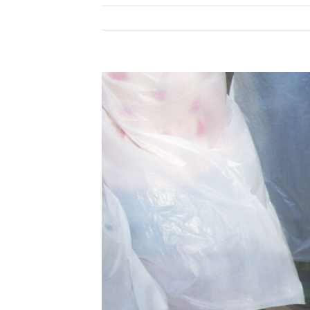
Zeige
grösseres
Bild