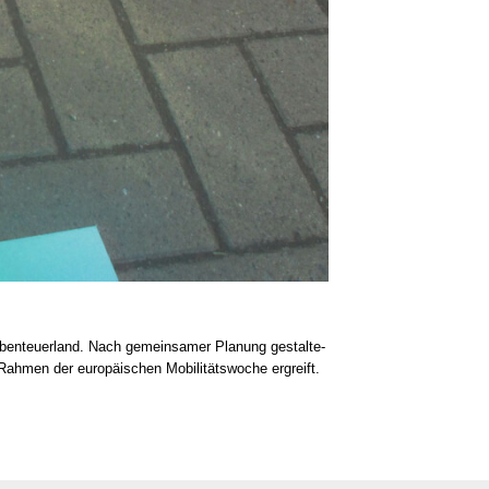
 Aben­teu­er­land. Nach gemein­sa­mer Pla­nung gestal­te­
ah­men der euro­päi­schen Mobi­li­täts­wo­che ergreift.