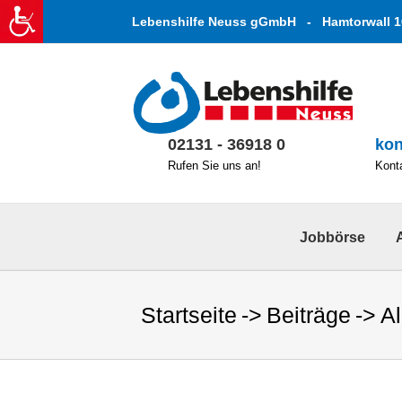
Zum
Lebenshilfe Neuss gGmbH - Hamtorwall 1
Inhalt
springen
02131 - 36918 0
kon
Rufen Sie uns an!
Konta
Jobbörse
Startseite
Beiträge
A