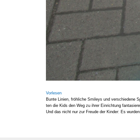
Vor­le­sen
Bun­te Lini­en, fröh­li­che Smi­leys und ver­schie­de­ne
ten die Kids den Weg zu ihrer Ein­rich­tung fan­ta­sie­r
Und das nicht nur zur Freu­de der Kin­der: Es wur­de