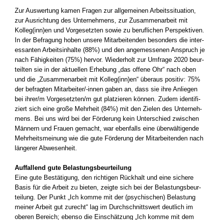
Zur Aus­wer­tung kamen Fra­gen zur all­ge­mei­nen Arbeits­si­tua­ti­on,
zur Aus­rich­tung des Unter­neh­mens, zur Zusam­men­ar­beit mit
Kolleg(inn)en und Vor­ge­setz­ten sowie zu beruf­li­chen Per­spek­ti­ven.
In der Befra­gung hoben unse­re Mit­ar­bei­ten­den beson­ders die inter­
es­san­ten Arbeits­in­hal­te (88%) und den ange­mes­se­nen Anspruch je
nach Fähig­kei­ten (75%) her­vor. Wie­der­holt zur Umfra­ge 2020 beur­
teil­ten sie in der aktu­el­len Erhe­bung „das offe­ne Ohr“ nach oben
und die „Zusam­men­ar­beit mit Kolleg(inn)en“ über­aus posi­tiv: 75%
der befrag­ten Mitarbeiter/-innen gaben an, dass sie ihre Anlie­gen
bei ihrer/m Vorgesetzten/m gut plat­zie­ren kön­nen. Zudem iden­ti­fi­
ziert sich eine gro­ße Mehr­heit (84%) mit den Zie­len des Unter­neh­
mens. Bei uns wird bei der För­de­rung kein Unter­schied zwi­schen
Män­nern und Frau­en gemacht, war eben­falls eine über­wäl­ti­gen­de
Mehr­heits­mei­nung wie die gute För­de­rung der Mit­ar­bei­ten­den nach
län­ge­rer Abwe­sen­heit.
Auf­fal­lend gute Belas­tungs­be­ur­tei­lung
Eine gute Bestä­ti­gung, den rich­ti­gen Rück­halt und eine siche­re
Basis für die Arbeit zu bie­ten, zeig­te sich bei der Belas­tungs­be­ur­
tei­lung. Der Punkt „Ich kom­me mit der (psy­chi­schen) Belas­tung
mei­ner Arbeit gut zurecht“ lag im Durch­schnitts­wert deut­lich im
obe­ren Bereich; eben­so die Ein­schät­zung „Ich kom­me mit dem