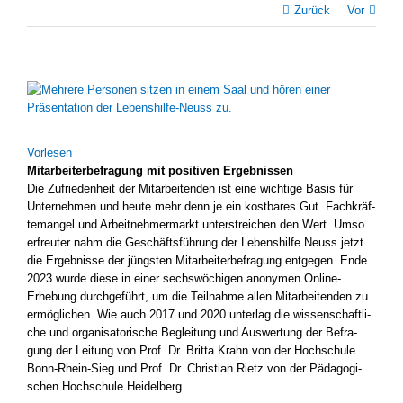
Zurück
Vor
Zeige
grösseres
Bild
Vor­le­sen
Mit­ar­bei­ter­be­fra­gung mit posi­ti­ven Ergeb­nis­sen
Die Zufrie­den­heit der Mit­ar­bei­ten­den ist eine wich­ti­ge Basis für
Unter­neh­men und heu­te mehr denn je ein kost­ba­res Gut. Fach­kräf­
te­man­gel und Arbeit­neh­mer­markt unter­strei­chen den Wert. Umso
erfreu­ter nahm die Geschäfts­füh­rung der Lebens­hil­fe Neuss jetzt
die Ergeb­nis­se der jüngs­ten Mit­ar­bei­ter­be­fra­gung ent­ge­gen. Ende
2023 wur­de die­se in einer sechs­wö­chi­gen anony­men Online-
Erhebung durch­ge­führt, um die Teil­nah­me allen Mit­ar­bei­ten­den zu
ermög­li­chen. Wie auch 2017 und 2020 unter­lag die wis­sen­schaft­li­
che und orga­ni­sa­to­ri­sche Beglei­tung und Aus­wer­tung der Befra­
gung der Lei­tung von Prof. Dr. Brit­ta Krahn von der Hoch­schu­le
Bonn-Rhein-Sieg und Prof. Dr. Chris­ti­an Rietz von der Päd­ago­gi­
schen Hoch­schu­le Hei­del­berg.