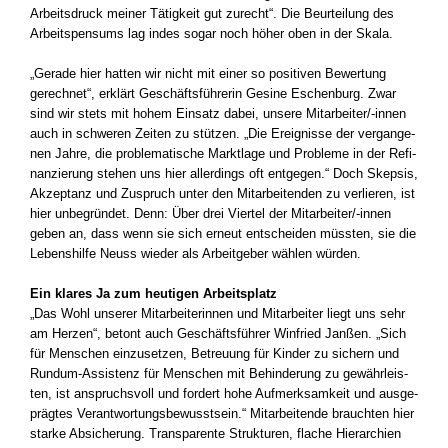
Arbeits­druck mei­ner Tätig­keit gut zurecht“. Die Beur­tei­lung des
Arbeits­pen­sums lag indes sogar noch höher oben in der Ska­la.
„Gera­de hier hat­ten wir nicht mit einer so posi­ti­ven Bewer­tung
gerech­net“, erklärt Geschäfts­füh­re­rin Gesi­ne Eschen­burg. Zwar
sind wir stets mit hohem Ein­satz dabei, unse­re Mitarbeiter/-innen
auch in schwe­ren Zei­ten zu stüt­zen. „Die Ereig­nis­se der ver­gan­ge­
nen Jah­re, die pro­ble­ma­ti­sche Markt­la­ge und Pro­ble­me in der Refi­
nan­zie­rung ste­hen uns hier aller­dings oft ent­ge­gen.“ Doch Skep­sis,
Akzep­tanz und Zuspruch unter den Mit­ar­bei­ten­den zu ver­lie­ren, ist
hier unbe­grün­det. Denn: Über drei Vier­tel der Mitarbeiter/-innen
geben an, dass wenn sie sich erneut ent­schei­den müss­ten, sie die
Lebens­hil­fe Neuss wie­der als Arbeit­ge­ber wäh­len wür­den.
Ein kla­res Ja zum heu­ti­gen Arbeits­platz
„Das Wohl unse­rer Mit­ar­bei­te­rin­nen und Mit­ar­bei­ter liegt uns sehr
am Her­zen“, betont auch Geschäfts­füh­rer Win­fried Jan­ßen. „Sich
für Men­schen ein­zu­set­zen, Betreu­ung für Kin­der zu sichern und
Rundum-Assistenz für Men­schen mit Behin­de­rung zu gewähr­leis­
ten, ist anspruchs­voll und for­dert hohe Auf­merk­sam­keit und aus­ge­
präg­tes Ver­ant­wor­tungs­be­wusst­sein.“ Mit­ar­bei­ten­de brauch­ten hier
star­ke Absi­che­rung. Trans­pa­ren­te Struk­tu­ren, fla­che Hier­ar­chien