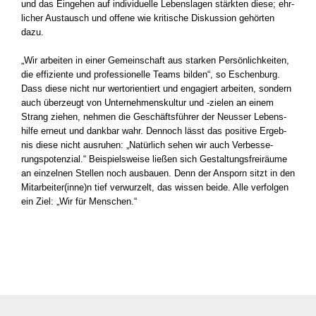
und das Ein­ge­hen auf indi­vi­du­el­le Lebens­la­gen stärk­ten die­se; ehr­
li­cher Aus­tausch und offe­ne wie kri­ti­sche Dis­kus­si­on gehör­ten
dazu.
„Wir arbei­ten in einer Gemein­schaft aus star­ken Per­sön­lich­kei­ten,
die effi­zi­en­te und pro­fes­sio­nel­le Teams bil­den“, so Eschen­burg.
Dass die­se nicht nur wert­ori­en­tiert und enga­giert arbei­ten, son­dern
auch über­zeugt von Unter­neh­mens­kul­tur und ‑zie­len an einem
Strang zie­hen, neh­men die Geschäfts­füh­rer der Neus­ser Lebens­
hil­fe erneut und dank­bar wahr. Den­noch lässt das posi­ti­ve Ergeb­
nis die­se nicht aus­ru­hen: „Natür­lich sehen wir auch Ver­bes­se­
rungs­po­ten­zi­al.“ Bei­spiels­wei­se lie­ßen sich Gestal­tungs­frei­räu­me
an ein­zel­nen Stel­len noch aus­bau­en. Denn der Ansporn sitzt in den
Mitarbeiter(inne)n tief ver­wur­zelt, das wis­sen bei­de. Alle ver­fol­gen
ein Ziel: „Wir für Men­schen.“