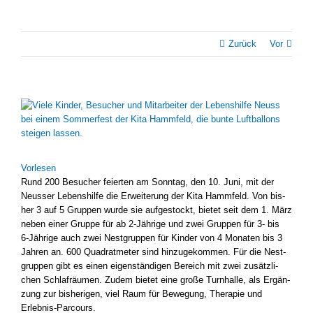
Zurück
Vor
Zeige
grösseres
Bild
Vor­le­sen
Rund 200 Besu­cher fei­er­ten am Sonn­tag, den 10. Juni, mit der
Neus­ser Lebens­hil­fe die Erwei­te­rung der Kita Hamm­feld. Von bis­
her 3 auf 5 Grup­pen wur­de sie auf­ge­stockt, bie­tet seit dem 1. März
neben einer Grup­pe für ab 2‑Jährige und zwei Grup­pen für 3- bis
6‑Jährige auch zwei Nest­grup­pen für Kin­der von 4 Mona­ten bis 3
Jah­ren an. 600 Qua­drat­me­ter sind hin­zu­ge­kom­men. Für die Nest­
grup­pen gibt es einen eigen­stän­di­gen Bereich mit zwei zusätz­li­
chen Schlaf­räu­men. Zudem bie­tet eine gro­ße Turn­hal­le, als Ergän­
zung zur bis­he­ri­gen, viel Raum für Bewe­gung, The­ra­pie und
Erlebnis-Parcours.