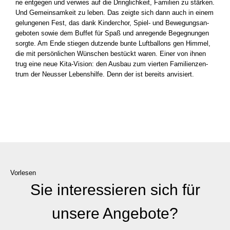
ne ent­ge­gen und ver­wies auf die Dring­lich­keit, Fami­li­en zu stär­ken.
Und Gemein­sam­keit zu leben. Das zeig­te sich dann auch in einem
gelun­ge­nen Fest, das dank Kin­der­chor, Spiel- und Bewe­gungs­an­
ge­bo­ten sowie dem Buf­fet für Spaß und anre­gen­de Begeg­nun­gen
sorg­te. Am Ende stie­gen dut­zen­de bun­te Luft­bal­lons gen Him­mel,
die mit per­sön­li­chen Wün­schen bestückt waren. Einer von ihnen
trug eine neue Kita-Vision: den Aus­bau zum vier­ten Fami­li­en­zen­
trum der Neus­ser Lebens­hil­fe. Denn der ist bereits anvi­siert.
Vorlesen
Sie interessieren sich für
unsere Angebote?