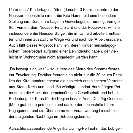
Unter den 7 Kin­der­ta­ges­stät­ten (dar­un­ter 3 Fami­li­en­zen­tren) der
Neus­ser Lebens­hil­fe nimmt die Kita Hamm­feld eine beson­de­re
Stel­lung ein. Durch ihre Lage im Gewer­be­ge­biet, umringt von gro­
ßen Fir­men, dem Neus­ser Finanz­amt und der Feu­er­wehr, will sie
ins­be­son­de­re die Neus­ser Bür­ger, die im Umfeld arbei­ten, ent­las­
ten und ihnen zusätz­li­che Wege vor und nach der Arbeit erspa­ren.
Auch hilft die­ses Ange­bot Fami­li­en, deren Kin­der heil­päd­ago­gi­
schen För­der­be­darf auf­grund einer Behin­de­rung haben, der viel­
leicht in Wohn­ort­nä­he nicht abge­deckt wer­den kann.
„Da bewegt sich was“ – so lau­te­te das Mot­to des Som­mer­fes­tes
zur Erwei­te­rung. Dar­über freu­ten sich nicht nur die 30 neu­en Fami­
li­en der Kita, son­dern eben­so die zahl­reich erschie­ne­nen Ver­tre­ter
aus Stadt, Kreis und Land. So wür­dig­te Land­rat Hans-Jürgen Pet­
rausch­ke die Arbeit der gemein­nüt­zi­gen Gesell­schaft und hob die
Bedeu­tung der Kitas für die Regi­on her­vor. Auch Dr. Jörg Geer­lings
(MdL) gra­tu­lier­te per­sön­lich und dank­te der Lebens­hil­fe für ihr
Enga­ge­ment und die Über­nah­me von Ver­ant­wor­tung hin­sicht­lich
der stei­gen­den Nach­fra­ge im Betreu­ungs­be­reich.
Auf­sichts­rats­vor­sit­zen­de Ange­li­ka Quiring-Perl nahm das Lob ger­